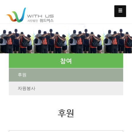
참여
후원
자원봉사
후원