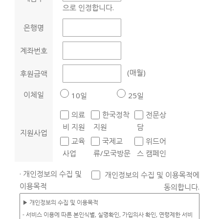
으로 인정합니다.
은행명
계좌번호
(매월)
후원금액
이체일
10일
25일
의료
한국정착
전문상
비 지원
지원
담
지원사업
교육
국제교
위드어
사업
류/모국방문
스 캠페인
· 개인정보의 수집 및
개인정보의 수집 및 이용목적에
이용목적
동의합니다.