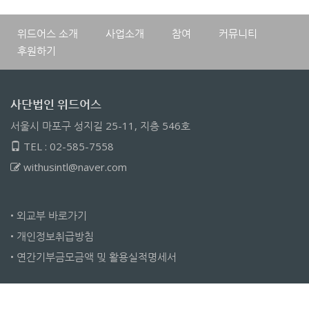
위드어스 소개
사업소개
참여
커뮤니티
후원하기
사단법인 위드어스
서울시 마포구 성지길 25-11, 지층 546호
TEL : 02-585-7558
withusintl@naver.com
•
외교부 바로가기
•
개인정보취급방침
•
연간기부금모금액 밎 활용실적명세서
Copyright 2010-2023 WithUs international, all rights reserved.