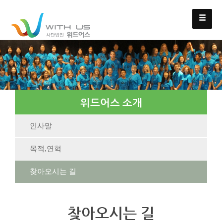
위드어스 소개
인사말
목적,연혁
찾아오시는 길
찾아오시는 길