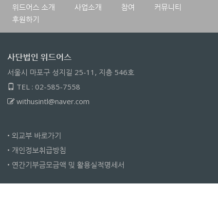
위드어스 소개
사업소개
참여
커뮤니티
후원하기
사단법인 위드어스
서울시 마포구 성지길 25-11, 지층 546호
TEL : 02-585-7558
withusintl@naver.com
•
외교부 바로가기
•
개인정보취급방침
•
연간기부금모금액 밎 활용실적명세서
Copyright 2010-2023 WithUs international, all rights reserved.