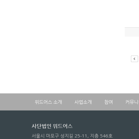
위드어스 소개
사업소개
참여
커뮤니
사단법인 위드어스
서울시 마포구 성지길 25-11, 지층 546호