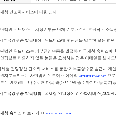
세청 간소화서비스에 대한 안내
단법인 위드어스는 지정기부금 단체로 보내주신 후원금은 소득
기부금영수증 발급대상
:
위드어스에 후원금을 납부한 모든 회원
단법인 위드어스는 기부금영수증을 발급하여 국세청 홈텍스에 후
인정보를 제출하지 않은 분들은 요청하실 경우 이메일로 보내
국세청 연말정산 간소화 서비스를 통한 기부금영수증 발급시 개
원자분들께서는 사단법인 위드어스 이메일
으로
withusintl@naver.com
드폰 번호
)
를 보내주시면 다음 해
(
매년
1
월 중순까지만 등록 가
기부금영수증 발급방법
:
국세청 연말정산 간소화서비스
(2026
년
세청 홈텍스 바로가기
>>
www.hometax.go.kr